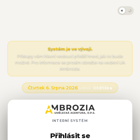
☀️
🌙
Systém je ve vývoji.
Přístupy vám hlavní vedoucí přidělí hned, jak to bude
možné. Pro informace se prosím obraťte na vedení UA
Ambrozia.
Čtvrtek 6. Srpna 2026
svátek:
Oldřiška
INTERNÍ SYSTÉM
Přihlásit se