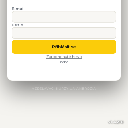
E-mail
Heslo
Přihlásit se
Zapomenuté heslo
nebo
VZDĚLÁVACÍ KURZY UA AMBROZIA
v
1.4.210